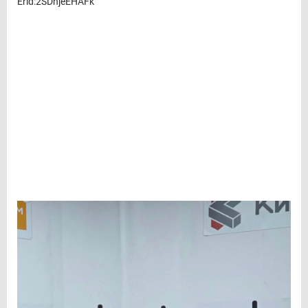
Erid:2SDnjeEHAFk