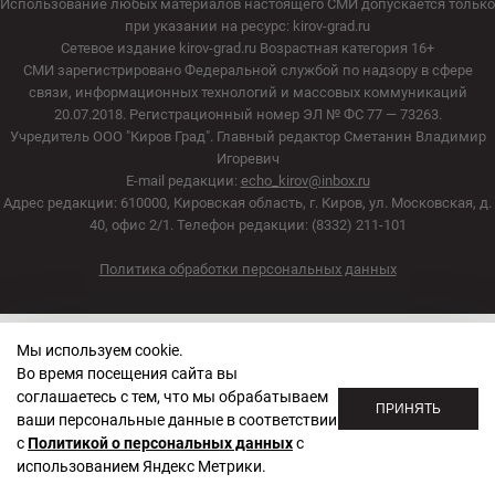
Использование любых материалов настоящего СМИ допускается только
при указании на ресурс: kirov-grad.ru
Сетевое издание kirov-grad.ru Возрастная категория 16+
СМИ зарегистрировано Федеральной службой по надзору в сфере
связи, информационных технологий и массовых коммуникаций
20.07.2018. Регистрационный номер ЭЛ № ФС 77 — 73263.
Учредитель ООО "Киров Град". Главный редактор Сметанин Владимир
Игоревич
E-mail редакции:
echo_kirov@inbox.ru
Адрес редакции: 610000, Кировская область, г. Киров, ул. Московская, д.
40, офис 2/1. Телефон редакции: (8332) 211-101
Политика обработки персональных данных
Мы используем cookie.
Во время посещения сайта вы
соглашаетесь с тем, что мы обрабатываем
ПРИНЯТЬ
ваши персональные данные в соответствии
с
Политикой о персональных данных
с
использованием Яндекс Метрики.