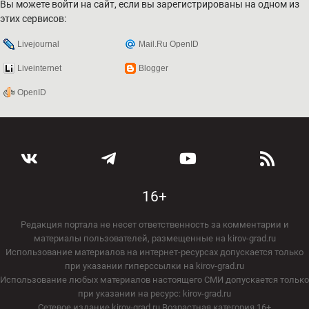
Вы можете войти на сайт, если вы зарегистрированы на одном из
этих сервисов:
Livejournal
Mail.Ru OpenID
Liveinternet
Blogger
OpenID
16+
Редакция портала не несет ответственность за комментарии и
материалы пользователей, размещенные на kirov-grad.ru
Использование материалов на интернет-ресурсах допускается только
при указании гиперссылки на kirov-grad.ru
Использование любых материалов настоящего СМИ допускается только
при указании на ресурс: kirov-grad.ru
Сетевое издание kirov-grad.ru Возрастная категория 16+