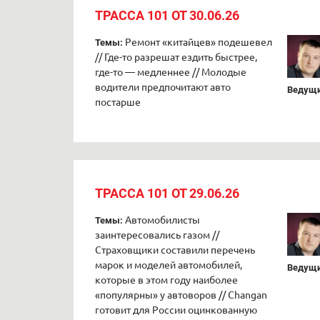
ТРАССА 101 ОТ 30.06.26
Ремонт «китайцев» подешевел
Темы:
// Где-то разрешат ездить быстрее,
где-то — медленнее // Молодые
водители предпочитают авто
Ведущи
постарше
ТРАССА 101 ОТ 29.06.26
Автомобилисты
Темы:
заинтересовались газом //
Страховщики составили перечень
марок и моделей автомобилей,
Ведущи
которые в этом году наиболее
«популярны» у автоворов // Changan
готовит для России оцинкованную