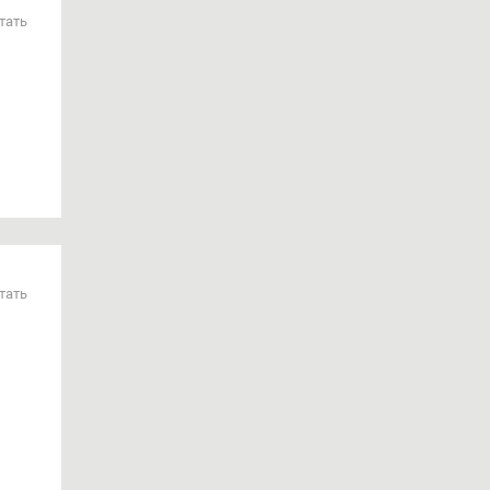
тать
тать