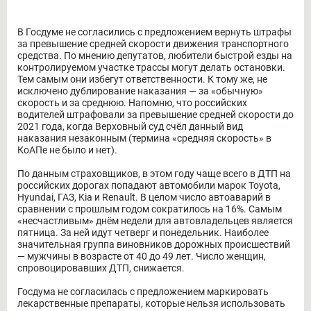
В Госдуме не согласились с предложением вернуть штрафы
за превышение средней скорости движения транспортного
средства. По мнению депутатов, любители быстрой езды на
контролируемом участке трассы могут делать остановки.
Тем самым они избегут ответственности. К тому же, не
исключено дублирование наказания — за «обычную»
скорость и за среднюю. Напомню, что российских
водителей штрафовали за превышение средней скорости до
2021 года, когда Верховный суд счёл данный вид
наказания незаконным (термина «средняя скорость» в
КоАПе не было и нет).
По данным страховщиков, в этом году чаще всего в ДТП на
российских дорогах попадают автомобили марок Toyota,
Hyundai, ГАЗ, Kia и Renault. В целом число автоаварий в
сравнении с прошлым годом сократилось на 16%. Самым
«несчастливым» днём недели для автовладельцев является
пятница. За ней идут четверг и понедельник. Наиболее
значительная группа виновников дорожных происшествий
— мужчины в возрасте от 40 до 49 лет. Число женщин,
спровоцировавших ДТП, снижается.
Госдума не согласилась с предложением маркировать
лекарственные препараты, которые нельзя использовать