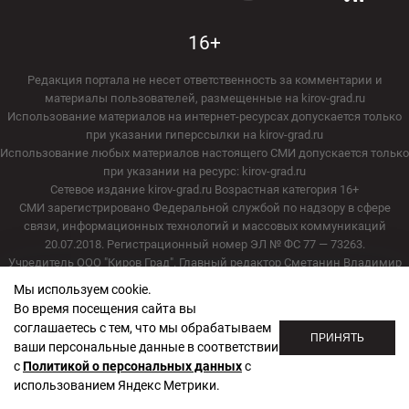
16+
Редакция портала не несет ответственность за комментарии и
материалы пользователей, размещенные на kirov-grad.ru
Использование материалов на интернет-ресурсах допускается только
при указании гиперссылки на kirov-grad.ru
Использование любых материалов настоящего СМИ допускается только
при указании на ресурс: kirov-grad.ru
Сетевое издание kirov-grad.ru Возрастная категория 16+
СМИ зарегистрировано Федеральной службой по надзору в сфере
связи, информационных технологий и массовых коммуникаций
20.07.2018. Регистрационный номер ЭЛ № ФС 77 — 73263.
Учредитель ООО "Киров Град". Главный редактор Сметанин Владимир
Игоревич
Мы используем cookie.
E-mail редакции:
echo_kirov@inbox.ru
Во время посещения сайта вы
Адрес редакции: 610000, Кировская область, г. Киров, ул. Московская, д.
соглашаетесь с тем, что мы обрабатываем
40, офис 2/1. Телефон редакции: (8332) 211-101
ПРИНЯТЬ
ваши персональные данные в соответствии
с
Политикой о персональных данных
с
Политика обработки персональных данных
использованием Яндекс Метрики.