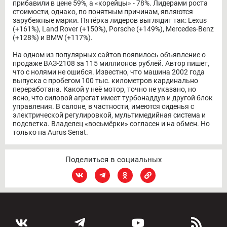
прибавили в цене 59%, а «корейцы» - 78%. Лидерами роста
стоимости, однако, по понятным причинам, являются
зарубежные марки. Пятёрка лидеров выглядит так: Lexus
(+161%), Land Rover (+150%), Porsche (+149%), Mercedes-Benz
(+128%) и BMW (+117%).
На одном из популярных сайтов появилось объявление о
продаже ВАЗ-2108 за 115 миллионов рублей. Автор пишет,
что с нолями не ошибся. Известно, что машина 2002 года
выпуска с пробегом 100 тыс. километров кардинально
переработана. Какой у неё мотор, точно не указано, но
ясно, что силовой агрегат имеет турбонаддув и другой блок
управления. В салоне, в частности, имеются сиденья с
электрической регулировкой, мультимедийная система и
подсветка. Владелец «восьмёрки» согласен и на обмен. Но
только на Aurus Senat.
Поделиться в социальных