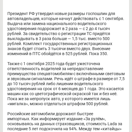
Президент РФ утвердил новые размеры госпошлин для
автовладельцев, которые начнут действовать с 1 сентября.
Выдача или замена национального водительского
удостоверения подорожает в 2 раза — с 2 до 4 тысяч
рублей. За свидетельство о регистрации ТС придётся
выкладывать в 3 раза больше — 1,5 тыс. вместо 500
рублей. Комплект государственных регистрационных
знаков будет стоить 3 тысячи вместо двух. Внесение
изменений в ПТС обойдётся в 525 рублей. Пока 350.
Также с 1 сентября 2025 года будет ужесточена
ответственность водителей за непредоставление
преимущества спецавтомобилям с включёнными световым
и звуковым сигналами. Речь идёт о штрафе в размере от 7,5
до 10 тысяч рублей либо лишении водительского
удостоверения на срок от 6 месяцев до 1 года. Это касается
машин как со цветографической окраской так и без неё.
Пока же за непропуск авто, у которого имеется лишь
«мигалка», можно отделаться штрафом 500 рублей.
Российские автомобили дорожают быстрее
импортных. Как информирует издание «За рулём»,
основываясь на данных страховщиков, стоимость Lada за
последние 5 лет подскочила на 94%. Между тем «китайцы»