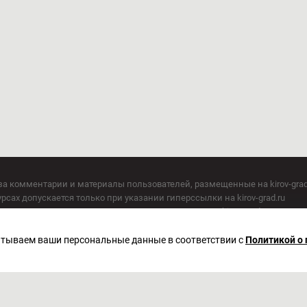
за комментарии и материалы пользователей, размещенные на kirov-grad
сах допускается только при указании гиперссылки на kirov-grad.ru
СМИ допускается только при указании на ресурс: kirov-grad.ru
егория 16+
 по надзору в сфере связи, информационных технологий и массовых к
батываем ваши персональные данные в соответствии с
Политикой о
актор Сметанин Владимир Игоревич
. Киров, ул. Московская, д. 40, офис 2/1. Телефон редакции: (8332) 211-10