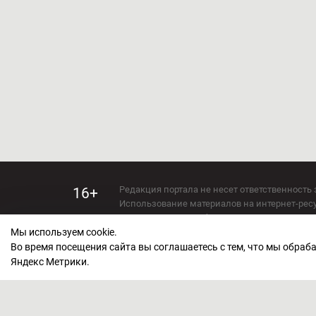
Редакция портала не несет ответственность 
16+
Использование материалов на интернет-ресур
Использование любых материалов настоящего 
Мы используем cookie.
Сетевое издание kirov-grad.ru Возрастная кат
СМИ зарегистрировано Федеральной службой
Во время посещения сайта вы соглашаетесь с тем, что мы обра
ФС 77 — 73263.
Яндекс Метрики.
Учредитель ООО "Киров Град". Главный ред
E-mail редакции:
echo_kirov@inbox.ru
Адрес редакции: 610000, Кировская область, г