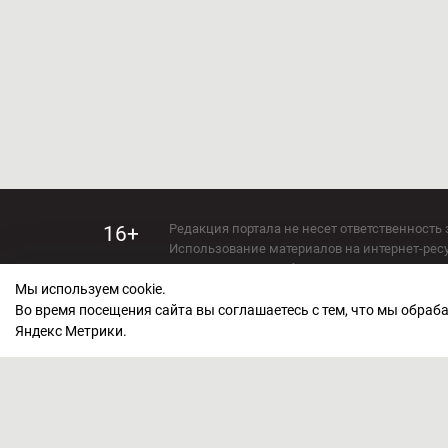
Редакция портала не несет ответственность 
16+
Использование материалов на интернет-ресур
Использование любых материалов настоящего 
Мы используем cookie.
Сетевое издание kirov-grad.ru Возрастная кат
СМИ зарегистрировано Федеральной службой
Во время посещения сайта вы соглашаетесь с тем, что мы обра
ФС 77 — 73263.
Яндекс Метрики.
Учредитель ООО "Киров Град". Главный ред
E-mail редакции:
echo_kirov@inbox.ru
Адрес редакции: 610000, Кировская область, г
Политика обработки персональных данных