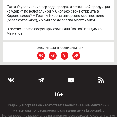
"Вятич": увеличение периода продажи легальной продукции
не ударит по нелегальной // Сколько стоит открыть в
Кирове киоск? // Гостям Кирова интересно местное пиво
(безалкогольное), но они его не всегда могут найти.
В гостях
- пресс-секретарь компании "Вятич" Владимир
Маматов
Поделиться в социальных
16+
Редакция портала не несет ответственность за комментарии и
материалы пользователей, размещенные на kirov-grad.ru
Использование материалов на интернет-ресурсах допускается только