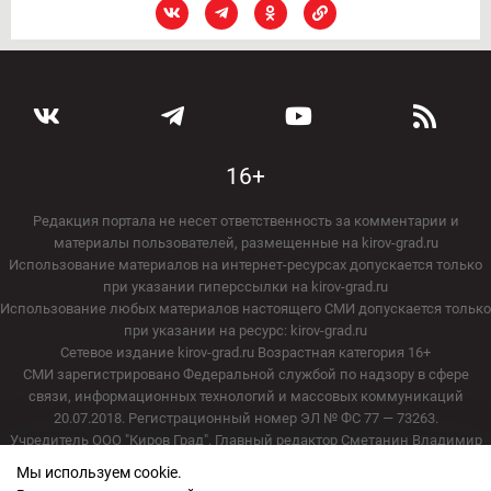
16+
Редакция портала не несет ответственность за комментарии и
материалы пользователей, размещенные на kirov-grad.ru
Использование материалов на интернет-ресурсах допускается только
при указании гиперссылки на kirov-grad.ru
Использование любых материалов настоящего СМИ допускается только
при указании на ресурс: kirov-grad.ru
Сетевое издание kirov-grad.ru Возрастная категория 16+
СМИ зарегистрировано Федеральной службой по надзору в сфере
связи, информационных технологий и массовых коммуникаций
20.07.2018. Регистрационный номер ЭЛ № ФС 77 — 73263.
Учредитель ООО "Киров Град". Главный редактор Сметанин Владимир
Игоревич
Мы используем cookie.
E-mail редакции:
echo_kirov@inbox.ru