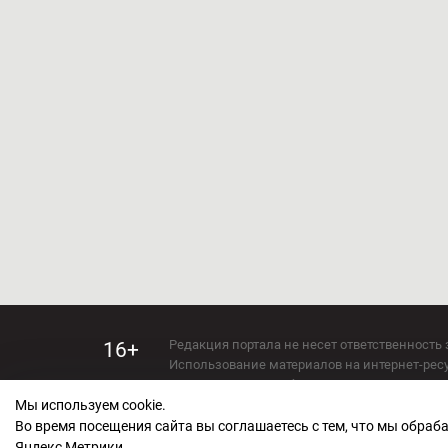
Редакция портала не несет ответственность 
16+
Использование материалов на интернет-ресур
Использование любых материалов настоящего 
Мы используем cookie.
Сетевое издание kirov-grad.ru Возрастная кат
СМИ зарегистрировано Федеральной службой
Во время посещения сайта вы соглашаетесь с тем, что мы обра
ФС 77 — 73263.
Яндекс Метрики.