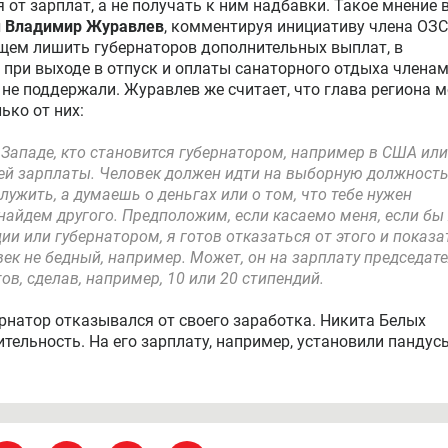
т зарплат, а не получать к ним надбавки. Такое мнение 
ы Владимир Журавлев
, комментируя инициативу члена ОЗС
щем лишить губернаторов дополнительных выплат, в
 при выходе в отпуск и оплаты санаторного отдыха членам
не поддержали. Журавлев же считает, что глава региона м
ько от них:
а Западе, кто становится губернатором, например в США или
ей зарплаты. Человек должен идти на выборную должность
лужить, а думаешь о деньгах или о том, что тебе нужен
айдем другого. Предположим, если касаемо меня, если бы 
ии или губернатором, я готов отказаться от этого и показа
ек не бедный, например. Может, он на зарплату председат
в, сделав, например, 10 или 20 стипендий.
ернатор отказывался от своего заработка. Никита Белых
тельность. На его зарплату, например, установили пандус