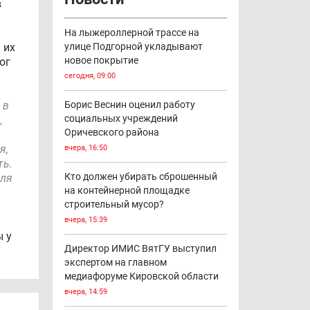
в
На лыжероллерной трассе на
 их
улице Подгорной укладывают
новое покрытие
ог
сегодня, 09:00
 в
Борис Веснин оценил работу
социальных учреждений
,
Оричевского района
я,
вчера, 16:50
ть.
Кто должен убирать сброшенный
еля
на контейнерной площадке
строительный мусор?
вчера, 15:39
ы у
Директор ИМИС ВятГУ выступил
экспертом на главном
медиафоруме Кировской области
вчера, 14:59