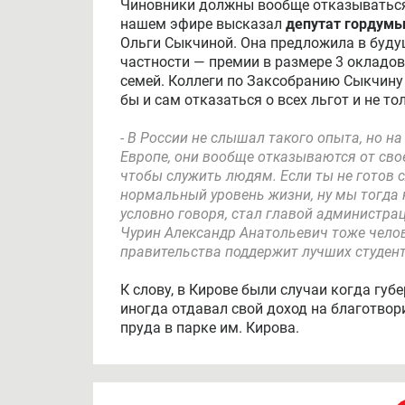
Чиновники должны вообще отказываться о
нашем эфире высказал
депутат гордум
Ольги Сыкчиной. Она предложила в буду
частности — премии в размере 3 окладов
семей. Коллеги по Заксобранию Сыкчину 
бы и сам отказаться о всех льгот и не тол
- В России не слышал такого опыта, но н
Европе, они вообще отказываются от сво
чтобы служить людям. Если ты не готов с
нормальный уровень жизни, ну мы тогда н
условно говоря, стал главой администрац
Чурин Александр Анатольевич тоже челов
правительства поддержит лучших студенто
К слову, в Кирове были случаи когда губ
иногда отдавал свой доход на благотвори
пруда в парке им. Кирова.