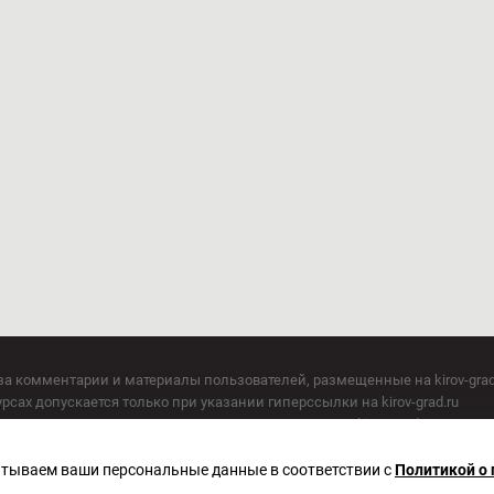
за комментарии и материалы пользователей, размещенные на kirov-grad
сах допускается только при указании гиперссылки на kirov-grad.ru
СМИ допускается только при указании на ресурс: kirov-grad.ru
егория 16+
 по надзору в сфере связи, информационных технологий и массовых к
батываем ваши персональные данные в соответствии с
Политикой о