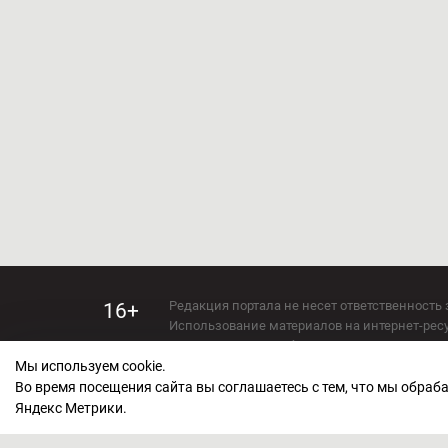
Редакция портала не несет ответственность 
16+
Использование материалов на интернет-ресур
Использование любых материалов настоящего 
Мы используем cookie.
Сетевое издание kirov-grad.ru Возрастная кат
СМИ зарегистрировано Федеральной службой
Во время посещения сайта вы соглашаетесь с тем, что мы обра
ФС 77 — 73263.
Яндекс Метрики.
Учредитель ООО "Киров Град". Главный ред
E-mail редакции:
echo_kirov@inbox.ru