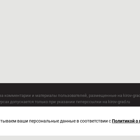
за комментарии и материалы пользователей, размещенные на kirov-grad
сах допускается только при указании гиперссылки на kirov-grad.ru
СМИ допускается только при указании на ресурс: kirov-grad.ru
егория 16+
 по надзору в сфере связи, информационных технологий и массовых к
батываем ваши персональные данные в соответствии с
Политикой о
актор Сметанин Владимир Игоревич