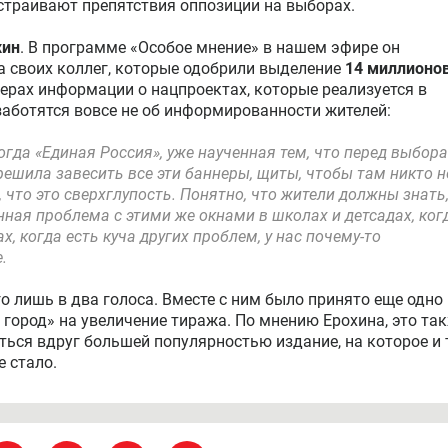
страивают препятствия оппозиции на выборах.
хин
. В программе «Особое мнение» в нашем эфире он
 своих коллег, которые одобрили выделение
14 миллионо
ерах информации о нацпроектах, которые реализуется в
заботятся вовсе не об информированности жителей:
когда «Единая Россия», уже наученная тем, что перед выбор
ешила завесить все эти баннеры, щиты, чтобы там никто н
что это сверхглупость. Понятно, что жители должны знать
енная проблема с этими же окнами в школах и детсадах, ког
, когда есть куча других проблем, у нас почему-то
.
о лишь в два голоса. Вместе с ним было принято еще одно
 город» на увеличение тиража. По мнению Ерохина, это та
ться вдруг большей популярностью издание, на которое и 
е стало.