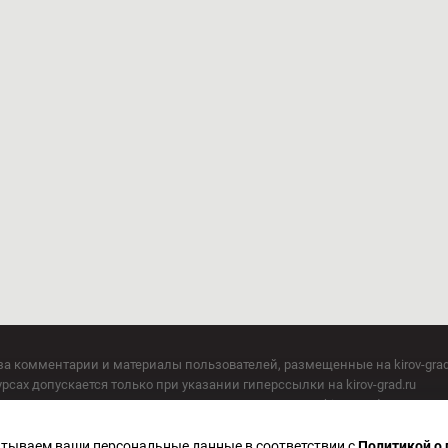
за комментарии и материалы пользователей, размещенные на kirov-grad
сах допускается только при указании гиперссылки на kirov-grad.ru
СМИ допускается только при указании на ресурс: kirov-grad.ru
егория 16+
 по надзору в сфере связи, информационных технологий и массовых к
батываем ваши персональные данные в соответствии с
Политикой о