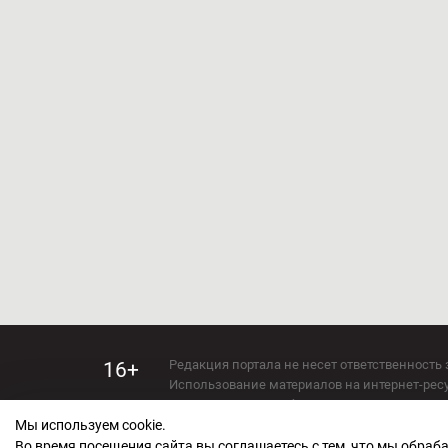
Редакция портала не несет ответственность 
16+
Использование материалов на интернет-ресур
Использование любых материалов настоящего 
Мы используем cookie.
Сетевое издание kirov-grad.ru Возрастная кат
СМИ зарегистрировано Федеральной службой
Во время посещения сайта вы соглашаетесь с тем, что мы обра