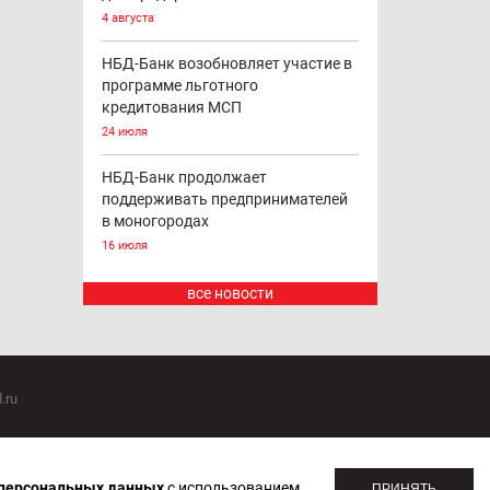
4 августа
НБД-Банк возобновляет участие в
программе льготного
кредитования МСП
24 июля
НБД-Банк продолжает
поддерживать предпринимателей
в моногородах
16 июля
все новости
.ru
оммуникаций 20.07.2018. Регистрационный номер ЭЛ №
 персональных данных
с использованием
ПРИНЯТЬ