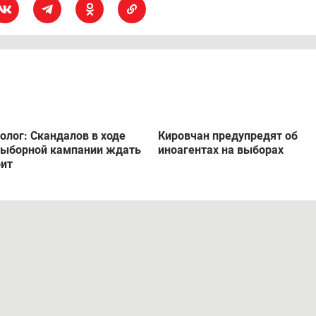
олог: Скандалов в ходе
Кировчан предупредят об
выборной кампании ждать
иноагентах на выборах
оит