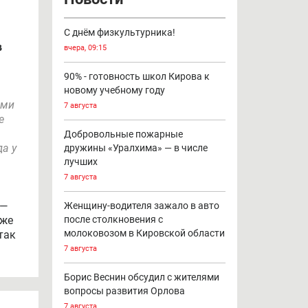
С днём физкультурника!
в
вчера, 09:15
90% - готовность школ Кирова к
новому учебному году
ами
7 августа
е
,
Добровольные пожарные
да у
дружины «Уралхима» — в числе
лучших
7 августа
 —
Женщину-водителя зажало в авто
кже
после столкновения с
молоковозом в Кировской области
так
7 августа
Борис Веснин обсудил с жителями
вопросы развития Орлова
7 августа