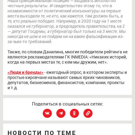
Наша принципиальная позиция — выдавать абсолютно
честные результаты. И свидетельство этому то, что в
независимости от политический конъюнктуры на первые
места выходили те, не кто, как кажется, там должен быть, а
те, кто реально победил. Например, в 2020 году на 1 месте
оказался не губернатор, а председатель правительства, на 2
— депутат Госдумы, а губернатор был только на 3 месте. Мы
никогда не шли и не пойдем ни на какие фальсификации из-
за чьих-то требований.
Также, по словам Данилина, многие победители рейтинга не
являются рекламодателями ГК INMEDIA: «Никаких историй,
когда на первых местах те, с кем мы дружим, нет».
«Люди и бренды»
- ежегодный опрос, в котором эксперты и
простые кировчане называют самых ярких чиновников,
депутатов, бизнесменов, финансистов, компании, проекты
и т.д.
Поделиться в социальных сетях:
НОВОСТИ ПО ТЕМЕ