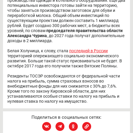
производства одежды и котельного оборудования. Еще два
потенциальных инвестора готовы зайти на территорию,
чтобы заняться производством заготовок для обуви и
переработкой молока. Общий объем инвестиций по
существующим проектам должен составить 1 миллиард
рублей. Будет создано 300 рабочих мест, а бюджеты всех
уровней, по словам
председателя правительства области
Александра Чурина
, до 2027 года получат дополнительные
доходы в 2 миллиарда.
Белая Холуница, к слову, стала
последней в России
территорией опережающего социально-экономического
развития. Больше такой статус присваиваться не будет. В
октябре 2017 года его получили также Вятские Поляны.
Резиденты ТОСЭР освобождаются от федеральной части
налога на прибыль, сумма страховых взносов во
внебюджетные фонды для них снижается с 30% до 7,6%.
Кроме того по закону Кировской области, для них
устанавливаются особые ставки по налогу на прибыль и
нулевая ставка по налогу на имущество.
Поделиться в социальных сетях: