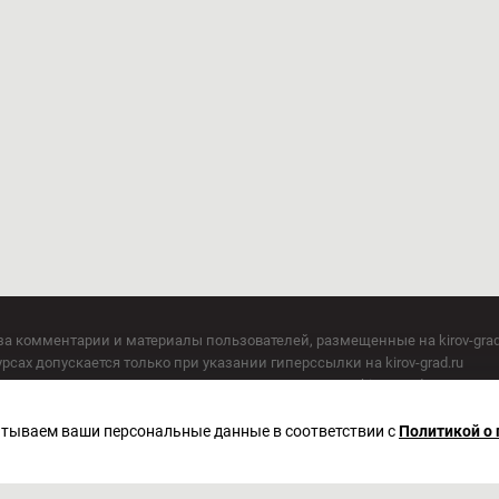
за комментарии и материалы пользователей, размещенные на kirov-grad
сах допускается только при указании гиперссылки на kirov-grad.ru
СМИ допускается только при указании на ресурс: kirov-grad.ru
егория 16+
 по надзору в сфере связи, информационных технологий и массовых к
батываем ваши персональные данные в соответствии с
Политикой о
актор Сметанин Владимир Игоревич