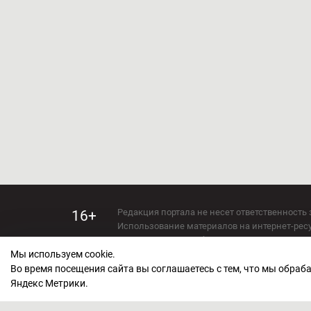
Редакция портала не несет ответственность 
16+
Использование материалов на интернет-ресур
Использование любых материалов настоящего 
Мы используем cookie.
Сетевое издание kirov-grad.ru Возрастная кат
СМИ зарегистрировано Федеральной службой
Во время посещения сайта вы соглашаетесь с тем, что мы обра
ФС 77 — 73263.
Яндекс Метрики.
Учредитель ООО "Киров Град". Главный ред
E-mail редакции:
echo_kirov@inbox.ru