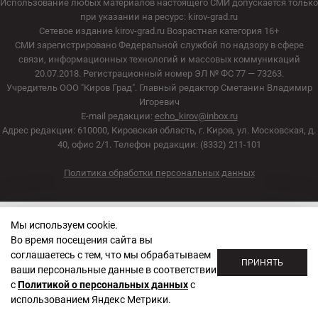
Использование любых материалов настоящего СМИ допускается только
при указании на ресурс: kirov-grad.ru
Сетевое издание kirov-grad.ru Возрастная категория 16+
СМИ зарегистрировано Федеральной службой по надзору в сфере
связи, информационных технологий и массовых коммуникаций
20.07.2018. Регистрационный номер ЭЛ № ФС 77 — 73263.
Учредитель ООО "Киров Град". Главный редактор Сметанин Владимир
Игоревич
E-mail редакции:
echo_kirov@inbox.ru
Адрес редакции: 610000, Кировская область, г. Киров, ул. Московская, д.
40, офис 2/1. Телефон редакции: (8332) 211-101
Политика обработки персональных данных
Мы используем cookie.
Во время посещения сайта вы
соглашаетесь с тем, что мы обрабатываем
ПРИНЯТЬ
ваши персональные данные в соответствии
с
Политикой о персональных данных
с
использованием Яндекс Метрики.