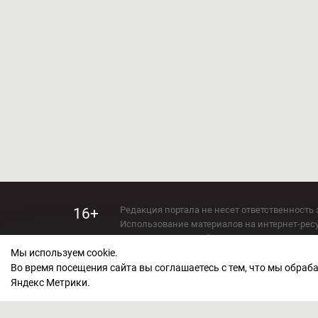
Редакция портала не несет ответственность 
16+
Использование материалов на интернет-ресур
Использование любых материалов настоящего 
Мы используем cookie.
Сетевое издание kirov-grad.ru Возрастная кат
СМИ зарегистрировано Федеральной службой
Во время посещения сайта вы соглашаетесь с тем, что мы обра
ФС 77 — 73263.
Яндекс Метрики.
Учредитель ООО "Киров Град". Главный ред
E-mail редакции:
echo_kirov@inbox.ru