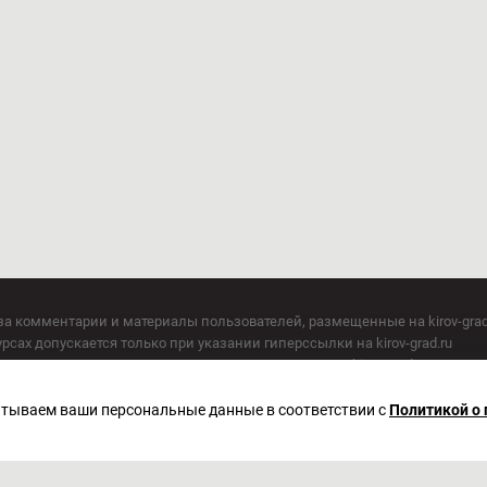
за комментарии и материалы пользователей, размещенные на kirov-grad
сах допускается только при указании гиперссылки на kirov-grad.ru
СМИ допускается только при указании на ресурс: kirov-grad.ru
егория 16+
 по надзору в сфере связи, информационных технологий и массовых к
батываем ваши персональные данные в соответствии с
Политикой о
актор Сметанин Владимир Игоревич