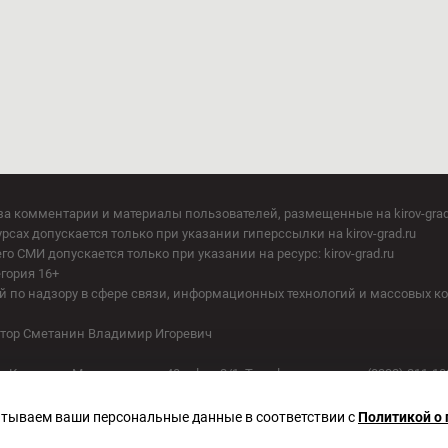
за комментарии и материалы пользователей, размещенные на kirov-grad
сах допускается только при указании гиперссылки на kirov-grad.ru
СМИ допускается только при указании на ресурс: kirov-grad.ru
егория 16+
 по надзору в сфере связи, информационных технологий и массовых к
актор Сметанин Владимир Игоревич
. Киров, ул. Московская, д. 40, офис 2/1. Телефон редакции: (8332) 211-10
батываем ваши персональные данные в соответствии с
Политикой о