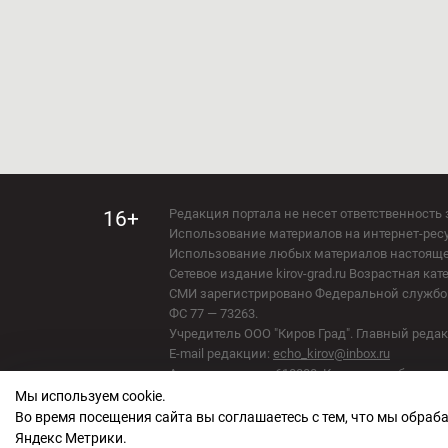
Редакция портала не несет ответственность 
16+
Использование материалов на интернет-ресур
Использование любых материалов настоящего 
Сетевое издание kirov-grad.ru Возрастная кат
СМИ зарегистрировано Федеральной службой
ФС 77 — 73263.
Учредитель ООО "Киров Град". Главный ред
E-mail редакции:
echo_kirov@inbox.ru
Адрес редакции: 610000, Кировская область, г
Мы используем cookie.
Политика обработки персональных данных
Во время посещения сайта вы соглашаетесь с тем, что мы обра
Яндекс Метрики.