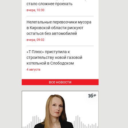
Дом, 2 авто и баня сгорели в
Даровском
вчера, 12:10
Оживлённый перекресток в Кирове
стало сложнее проехать
вчера, 10:30
Нелегальные перевозчики мусора
в Кировской области рискуют
остаться без автомобилей
вчера, 09:02
«Т Плюс» приступила к
строительству новой газовой
котельной в Слободском
4 августа
все новости