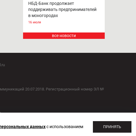
НБД-Банк возобновляет участие в
программе льготного
кредитования МСП
24 июля
НБД-Банк продолжает
поддерживать предпринимателей
в моногородах
16 июля
все новости
.ru
оммуникаций 20.07.2018. Регистрационный номер ЭЛ №
 персональных данных
с использованием
ПРИНЯТЬ