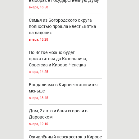
станет четырёхполосным
вчера, 17:30
Единая Россия - первая в
федеральном бюллетене на
выборах в Государственную Думу
вчера, 16:50
Семья из Богородского округа
полностью прошла квест «Вятка
на ладони»
вчера, 15:28
По Вятке можно будет
прокатиться до Котельнича,
Советска и Кирово-Чепецка
вчера, 14:25
Вандализма в Кирове становится
меньше
вчера, 13:45