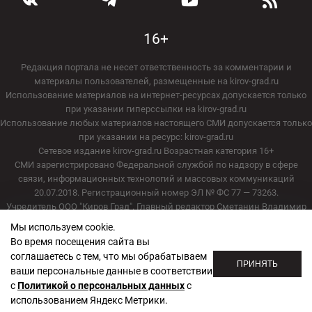
16+
Редакция портала не несет ответственность за комментарии и
материалы пользователей, размещенные на kirov-grad.ru
Использование материалов на интернет-ресурсах допускается только
при указании гиперссылки на kirov-grad.ru
Использование любых материалов настоящего СМИ допускается только
при указании на ресурс: kirov-grad.ru
Сетевое издание kirov-grad.ru Возрастная категория 16+
СМИ зарегистрировано Федеральной службой по надзору в сфере
связи, информационных технологий и массовых коммуникаций
20.07.2018. Регистрационный номер ЭЛ № ФС 77 — 73263.
Учредитель ООО "Киров Град". Главный редактор Сметанин Владимир
Игоревич
Мы используем cookie.
E-mail редакции:
echo_kirov@inbox.ru
Во время посещения сайта вы
Адрес редакции: 610000, Кировская область, г. Киров, ул. Московская, д.
соглашаетесь с тем, что мы обрабатываем
40, офис 2/1. Телефон редакции: (8332) 211-101
ПРИНЯТЬ
ваши персональные данные в соответствии
с
Политикой о персональных данных
с
Политика обработки персональных данных
использованием Яндекс Метрики.