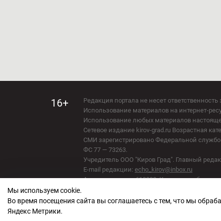
Редакция портала не несет ответственность 
16+
Использование материалов на интернет-ресур
Использование любых материалов настоящего 
Сетевое издание kirov-grad.ru Возрастная кат
СМИ зарегистрировано Федеральной службой
ФС 77 — 73263.
Учредитель ООО "Киров Град". Главный ред
E-mail редакции:
echo_kirov@inbox.ru
Адрес редакции: 610000, Кировская область, г
Мы используем cookie.
Политика обработки персональных данных
Во время посещения сайта вы соглашаетесь с тем, что мы обра
Яндекс Метрики.