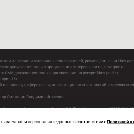
за комментарии и материалы пользователей, размещенные на kirov-grad
сах допускается только при указании гиперссылки на kirov-grad.ru
СМИ допускается только при указании на ресурс: kirov-grad.ru
егория 16+
 по надзору в сфере связи, информационных технологий и массовых к
актор Сметанин Владимир Игоревич
. Киров, ул. Московская, д. 40, офис 2/1. Телефон редакции: (8332) 211-10
батываем ваши персональные данные в соответствии с
Политикой о