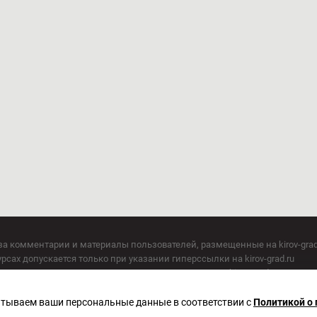
за комментарии и материалы пользователей, размещенные на kirov-grad
сах допускается только при указании гиперссылки на kirov-grad.ru
СМИ допускается только при указании на ресурс: kirov-grad.ru
егория 16+
 по надзору в сфере связи, информационных технологий и массовых к
батываем ваши персональные данные в соответствии с
Политикой о