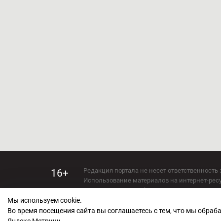
Редакция портала не несет ответственность 
16+
Использование материалов на интернет-ресур
Использование любых материалов настоящего 
Мы используем cookie.
Сетевое издание kirov-grad.ru Возрастная кат
СМИ зарегистрировано Федеральной службой
Во время посещения сайта вы соглашаетесь с тем, что мы обра
ФС 77 — 73263.