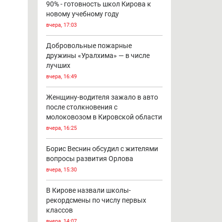
90% - готовность школ Кирова к
новому учебному году
вчера, 17:03
Добровольные пожарные
дружины «Уралхима» — в числе
лучших
вчера, 16:49
Женщину-водителя зажало в авто
после столкновения с
молоковозом в Кировской области
вчера, 16:25
Борис Веснин обсудил с жителями
вопросы развития Орлова
вчера, 15:30
В Кирове назвали школы-
рекордсмены по числу первых
классов
вчера, 14:07