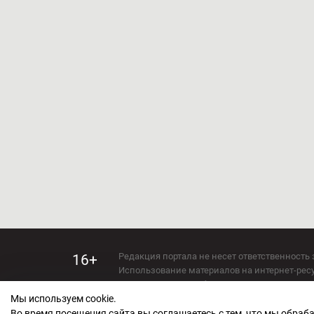
Редакция портала не несет ответственность 
16+
Использование материалов на интернет-ресур
Использование любых материалов настоящего 
Мы используем cookie.
Сетевое издание kirov-grad.ru Возрастная кат
СМИ зарегистрировано Федеральной службой
Во время посещения сайта вы соглашаетесь с тем, что мы обра