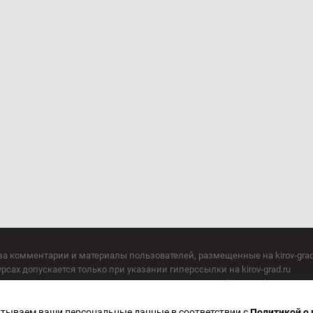
за комментарии и материалы пользователей, размещенные на kirov-grad
сах допускается только при указании гиперссылки на kirov-grad.ru
СМИ допускается только при указании на ресурс: kirov-grad.ru
егория 16+
 по надзору в сфере связи, информационных технологий и массовых к
батываем ваши персональные данные в соответствии с
Политикой о