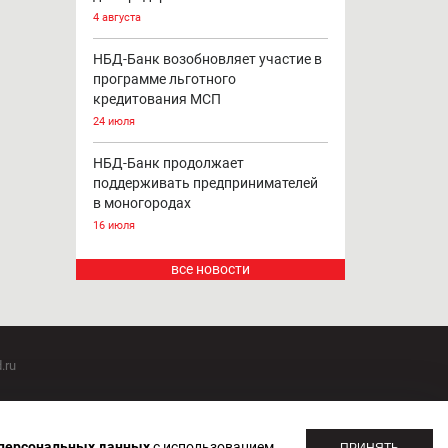
4 августа
НБД-Банк возобновляет участие в
программе льготного
кредитования МСП
24 июля
НБД-Банк продолжает
поддерживать предпринимателей
в моногородах
16 июля
все новости
.ru
оммуникаций 20.07.2018. Регистрационный номер ЭЛ №
 персональных данных
с использованием
ПРИНЯТЬ