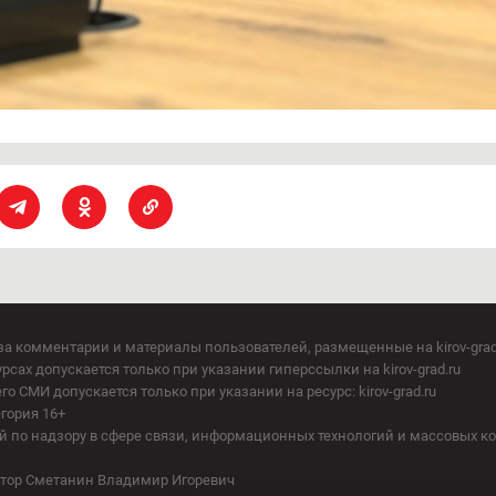
за комментарии и материалы пользователей, размещенные на kirov-grad
сах допускается только при указании гиперссылки на kirov-grad.ru
СМИ допускается только при указании на ресурс: kirov-grad.ru
егория 16+
 по надзору в сфере связи, информационных технологий и массовых к
актор Сметанин Владимир Игоревич