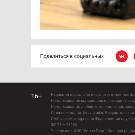
Поделиться в социальных
Редакция портала не несет ответственность 
16+
Использование материалов на интернет-ресур
Использование любых материалов настоящего 
Сетевое издание kirov-grad.ru Возрастная кат
СМИ зарегистрировано Федеральной службой
ФС 77 — 73263.
Учредитель ООО "Киров Град". Главный ред