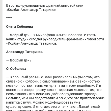
В гостях - руководитель франчайзинговой сети
«Колба» Александр Татаринов
****
Ольга Соболева
― Добрый день! У микрофона Ольга Соболева. И гость
нашей студии сегодня руководитель франчайзинговой сети
«Колба» Александр Татаринов.
Александр Татаринов
― Добрый день!
О. Соболева
― В прошлый раз мы с Вами развеивали мифы о том, что
связано с «Колбой», с самогоноварением, с законностью,
незаконностью, темными чуланами и всем подобным. И в
конце разговора прозвучала интересная мысль о том, что
возможности это, конечно, даёт оборудование гораздо
большее, чем мы представляем себе, что это приготовление
напитка с нуля. Можно модифицировать уже
существующие. И многие с этого начинают. Давайте ещё
раз расскажем, что действительно есть ещё и такое.