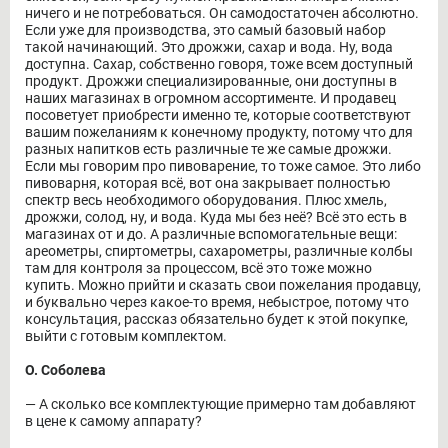
ничего и не потребоваться. Он самодостаточен абсолютно.
Если уже для производства, это самый базовый набор
такой начинающий. Это дрожжи, сахар и вода. Ну, вода
доступна. Сахар, собственно говоря, тоже всем доступный
продукт. Дрожжи специализированные, они доступны в
наших магазинах в огромном ассортименте. И продавец
посоветует приобрести именно те, которые соответствуют
вашим пожеланиям к конечному продукту, потому что для
разных напитков есть различные те же самые дрожжи.
Если мы говорим про пивоварение, то тоже самое. Это либо
пивоварня, которая всё, вот она закрывает полностью
спектр весь необходимого оборудования. Плюс хмель,
дрожжи, солод, ну, и вода. Куда мы без неё? Всё это есть в
магазинах от и до. А различные вспомогательные вещи:
ареометры, спиртометры, сахарометры, различные колбы
там для контроля за процессом, всё это тоже можно
купить. Можно прийти и сказать свои пожелания продавцу,
и буквально через какое-то время, небыстрое, потому что
консультация, рассказ обязательно будет к этой покупке,
выйти с готовым комплектом.
О. Соболева
― А сколько все комплектующие примерно там добавляют
в цене к самому аппарату?