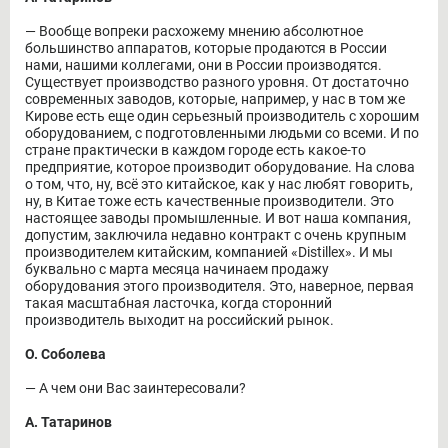
― Вообще вопреки расхожему мнению абсолютное
большинство аппаратов, которые продаются в России
нами, нашими коллегами, они в России производятся.
Существует производство разного уровня. От достаточно
современных заводов, которые, например, у нас в том же
Кирове есть еще один серьезный производитель с хорошим
оборудованием, с подготовленными людьми со всеми. И по
стране практически в каждом городе есть какое-то
предприятие, которое производит оборудование. На слова
о том, что, ну, всё это китайское, как у нас любят говорить,
ну, в Китае тоже есть качественные производители. Это
настоящее заводы промышленные. И вот наша компания,
допустим, заключила недавно контракт с очень крупным
производителем китайским, компанией «Distillex». И мы
буквально с марта месяца начинаем продажу
оборудования этого производителя. Это, наверное, первая
такая масштабная ласточка, когда сторонний
производитель выходит на российский рынок.
О. Соболева
― А чем они Вас заинтересовали?
А. Татаринов