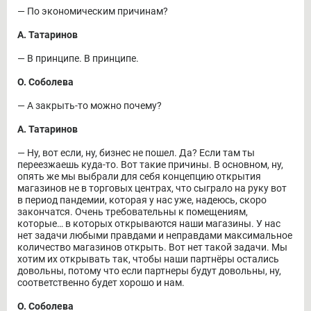
― По экономическим причинам?
А. Татаринов
― В принципе. В принципе.
О. Соболева
― А закрыть-то можно почему?
А. Татаринов
― Ну, вот если, ну, бизнес не пошел. Да? Если там ты
переезжаешь куда-то. Вот такие причины. В основном, ну,
опять же мы выбрали для себя концепцию открытия
магазинов не в торговых центрах, что сыграло на руку вот
в период пандемии, которая у нас уже, надеюсь, скоро
закончатся. Очень требовательны к помещениям,
которые… в которых открываются наши магазины. У нас
нет задачи любыми правдами и неправдами максимальное
количество магазинов открыть. Вот нет такой задачи. Мы
хотим их открывать так, чтобы наши партнёры остались
довольны, потому что если партнеры будут довольны, ну,
соответственно будет хорошо и нам.
О. Соболева