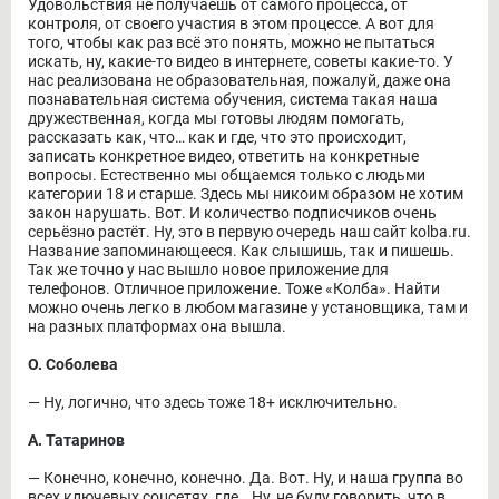
Удовольствия не получаешь от самого процесса, от
контроля, от своего участия в этом процессе. А вот для
того, чтобы как раз всё это понять, можно не пытаться
искать, ну, какие-то видео в интернете, советы какие-то. У
нас реализована не образовательная, пожалуй, даже она
познавательная система обучения, система такая наша
дружественная, когда мы готовы людям помогать,
рассказать как, что… как и где, что это происходит,
записать конкретное видео, ответить на конкретные
вопросы. Естественно мы общаемся только с людьми
категории 18 и старше. Здесь мы никоим образом не хотим
закон нарушать. Вот. И количество подписчиков очень
серьёзно растёт. Ну, это в первую очередь наш сайт kolba.ru.
Название запоминающееся. Как слышишь, так и пишешь.
Так же точно у нас вышло новое приложение для
телефонов. Отличное приложение. Тоже «Колба». Найти
можно очень легко в любом магазине у установщика, там и
на разных платформах она вышла.
О. Соболева
― Ну, логично, что здесь тоже 18+ исключительно.
А. Татаринов
― Конечно, конечно, конечно. Да. Вот. Ну, и наша группа во
всех ключевых соцсетях, где… Ну, не буду говорить, что в