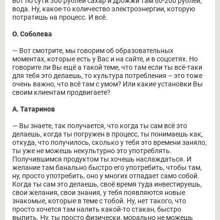
вот по сути 300 рублей сахар и дрожжи там 60-200 рублей,
вода. Ну, какое-то количество электроэнергии, которую
потратишь на процесс. И всё.
О. Соболева
― Вот смотрите, мы говорим об образовательных
моментах, которые есть у Вас и на сайте, и в соцсетях. Но
говорите ли Вы ещё а такой теме, что там если ты всё-таки
для тебя это делаешь, то культура потребления – это тоже
очень важно, что всё там с умом? Или какие установки Вы
своим клиентам продвигаете?
А. Татаринов
― Вы знаете, так получается, что когда ты сам всё это
делаешь, когда ты погружен в процесс, ты понимаешь как,
откуда, что получилось, сколько у тебя это времени заняло,
ты уже не можешь некультурно это употреблять.
Получившимся продуктом ты хочешь наслаждаться. И
желание там банально быстро его употребить, чтобы там,
ну, просто употребить, оно у многих отпадает само собой.
Когда ты сам это делаешь, своё время туда инвестируешь,
свои желания, свои знания, у тебя появляются новые
знакомые, которые в теме с тобой. Ну, нет такого, что
просто хочется там налить какой-то стакан, быстро
выпить. Ну, ты просто физически, морально не можешь