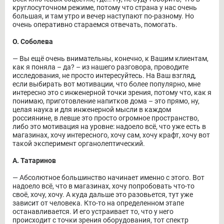
круглосуточном режиме, потому что страна у нас очень
большая, и там утро и вечер наступают по-разному. Но
очень оперативно стараемся отвечать, помогать.
О. Соболева
― Вы ещё очень внимательны, конечно, к Вашим клиентам,
как я поняла – да? – из нашего разговора, проводите
исследования, не просто интересуйтесь. На Ваш взгляд,
если выбирать вот мотивации, что более популярно, мне
интересно это с инженерной точки зрения, потому что, как я
понимаю, приготовление напитков дома – это прямо, ну,
целая наука и для инженерной мысли в каждом
россиянине, в левше это просто огромное пространство,
либо это мотивация на уровне: надоело всё, что уже есть в
магазинах, хочу интересного, хочу сам, хочу крафт, хочу вот
такой эксперимент органолептический.
А. Татаринов
― Абсолютное большинство начинает именно с этого. Вот
надоело всё, что в магазинах, хочу попробовать что-то
своё, хочу, хочу. А куда дальше это разовьется, тут уже
зависит от человека. Кто-то на определенном этапе
останавливается. И его устраивает то, что у него
происходит с точки зрения оборудования, тот спектр