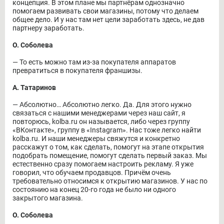
концепция. В этом плане мы партнёрам однозначно
помогаем развивать свои магазины, потому что делаем
общее дело. И у нас там нет цели заработать здесь, не дав
партнеру заработать.
О. Соболева
― То есть можно там из-за покупателя аппаратов
превратиться в покупателя франшизы.
А. Татаринов
― Абсолютно… Абсолютно легко. Да. Для этого нужно
связаться с нашими менеджерами через наш сайт, я
повторюсь, kolba.ru он называется, либо через группу
«ВКонтакте», группу в «Instagram». Нас тоже легко найти
kolba.ru. И наши менеджеры свяжутся и конкретно
расскажут о том, как сделать, помогут на этапе открытия
подобрать помещение, помогут сделать первый заказ. Мы
естественно сразу помогаем настроить рекламу. Я уже
говорил, что обучаем продавцов. Причём очень
требовательно относимся к открытию магазинов. У нас по
состоянию на конец 20-го года не было ни одного
закрытого магазина.
О. Соболева