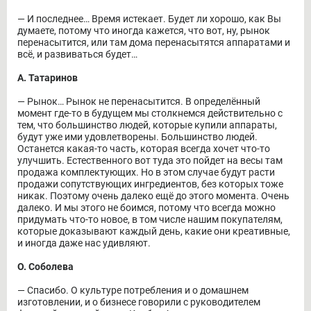
― И последнее… Время истекает. Будет ли хорошо, как Вы
думаете, потому что иногда кажется, что вот, ну, рынок
перенасытится, или там дома перенасытятся аппаратами и
всё, и развиваться будет…
А. Татаринов
― Рынок… Рынок не перенасытится. В определённый
момент где-то в будущем мы столкнемся действительно с
тем, что большинство людей, которые купили аппараты,
будут уже ими удовлетворены. Большинство людей.
Останется какая-то часть, которая всегда хочет что-то
улучшить. Естественного вот туда это пойдет на весы там
продажа комплектующих. Но в этом случае будут расти
продажи сопутствующих ингредиентов, без которых тоже
никак. Поэтому очень далеко ещё до этого момента. Очень
далеко. И мы этого не боимся, потому что всегда можно
придумать что-то новое, в том числе нашим покупателям,
которые доказывают каждый день, какие они креативные,
и иногда даже нас удивляют.
О. Соболева
― Спасибо. О культуре потребления и о домашнем
изготовлении, и о бизнесе говорили с руководителем