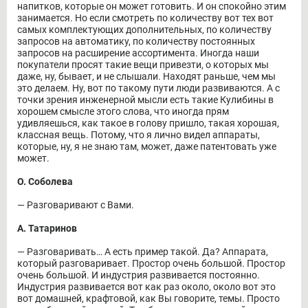
напитков, которые он может готовить. И он спокойно этим
занимается. Но если смотреть по количеству вот тех вот
самых комплектующих дополнительных, по количеству
запросов на автоматику, по количеству постоянных
запросов на расширение ассортимента. Иногда наши
покупатели просят такие вещи привезти, о которых мы
даже, ну, бывает, и не слышали. Находят раньше, чем мы
это делаем. Ну, вот по такому пути люди развиваются. А с
точки зрения инженерной мысли есть такие Кулибины в
хорошем смысле этого слова, что иногда прям
удивляешься, как такое в голову пришло, такая хорошая,
классная вещь. Потому, что я лично видел аппараты,
которые, ну, я не знаю там, может, даже патентовать уже
может.
О. Соболева
― Разговаривают с Вами.
А. Татаринов
― Разговаривать… А есть пример такой. Да? Аппарата,
который разговаривает. Простор очень большой. Простор
очень большой. И индустрия развивается постоянно.
Индустрия развивается вот как раз около, около вот это
вот домашней, крафтовой, как Вы говорите, темы. Просто