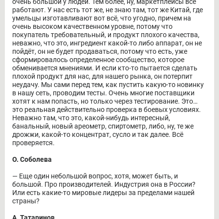
очень большой у людей. Тем более, ну, маркетплейсы все
работают. У нас есть тот же, не знаю там, тот же Китай, где
умельцы изготавливают вот всё, что угодно, причем на
очень высоком качественном уровне, потому что
покупатель требовательный, и продукт плохого качества,
неважно, что это, ингредиент какой-то либо аппарат, он не
пойдёт, он не будет продаваться, потому что есть, уже
сформировалось определенное сообщество, которое
обменивается мнениями. И если кто-то пытается сделать
плохой продукт для нас, для нашего рынка, он потерпит
неудачу. Мы сами перед тем, как пустить какую-то новинку
в нашу сеть, проводим тесты. Очень многие поставщики
хотят к нам попасть, но только через тестирование. Это…
это реальная действительно проверка в боевых условиях.
Неважно там, что это, какой-нибудь интересный,
банальный, новый ареометр, спиртометр, либо, ну, те же
дрожжи, какой-то концентрат, сусло и так далее. Всё
проверяется.
О. Соболева
― Еще один небольшой вопрос, хотя, может быть, и
большой. Про производителей. Индустрия она в России?
Или есть какие-то мировые лидеры за пределами нашей
страны?
А. Татаринов