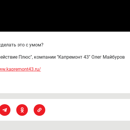
сделать это с умом?
одействие Плюс", компании "Капремонт 43" Олег Майбуров
www.kapremont43.ru/