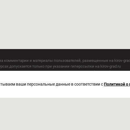
за комментарии и материалы пользователей, размещенные на kirov-grad
сах допускается только при указании гиперссылки на kirov-grad.ru
СМИ допускается только при указании на ресурс: kirov-grad.ru
егория 16+
 по надзору в сфере связи, информационных технологий и массовых к
батываем ваши персональные данные в соответствии с
Политикой о
актор Сметанин Владимир Игоревич
. Киров, ул. Московская, д. 40, офис 2/1. Телефон редакции: (8332) 211-10