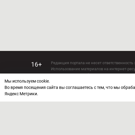
Редакция портала не несет ответственность 
16+
Использование материалов на интернет-ресур
Использование любых материалов настоящего 
Мы используем cookie.
Сетевое издание kirov-grad.ru Возрастная кат
СМИ зарегистрировано Федеральной службой
Во время посещения сайта вы соглашаетесь с тем, что мы обра
ФС 77 — 73263.
Яндекс Метрики.
Учредитель ООО "Киров Град". Главный ред
E-mail редакции:
echo_kirov@inbox.ru
Адрес редакции: 610000, Кировская область, г
Политика обработки персональных данных