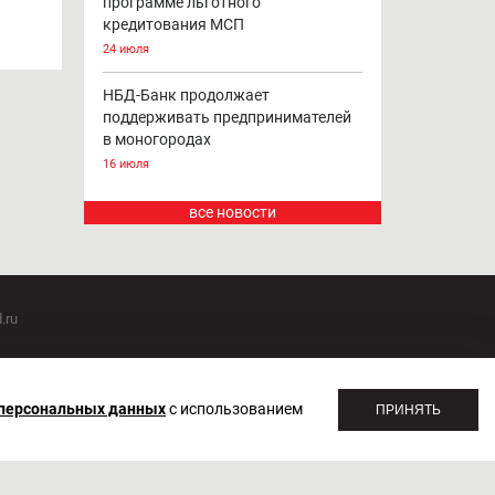
программе льготного
кредитования МСП
24 июля
НБД-Банк продолжает
поддерживать предпринимателей
в моногородах
16 июля
все новости
.ru
оммуникаций 20.07.2018. Регистрационный номер ЭЛ №
 персональных данных
с использованием
ПРИНЯТЬ