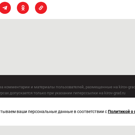
за комментарии и материалы пользователей, размещенные на kirov-grad
сах допускается только при указании гиперссылки на kirov-grad.ru
СМИ допускается только при указании на ресурс: kirov-grad.ru
егория 16+
 по надзору в сфере связи, информационных технологий и массовых к
батываем ваши персональные данные в соответствии с
Политикой о
актор Сметанин Владимир Игоревич