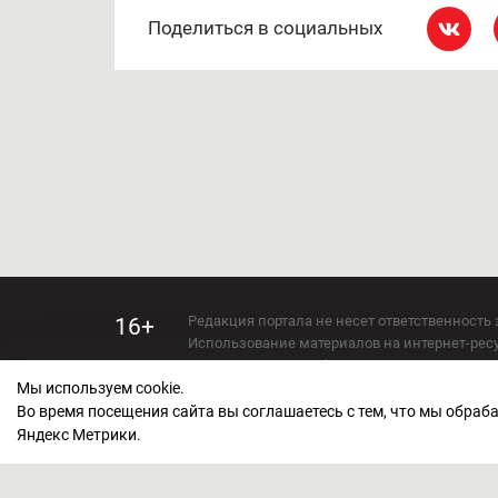
Поделиться в социальных
Редакция портала не несет ответственность 
16+
Использование материалов на интернет-ресур
Использование любых материалов настоящего 
Мы используем cookie.
Сетевое издание kirov-grad.ru Возрастная кат
СМИ зарегистрировано Федеральной службой
Во время посещения сайта вы соглашаетесь с тем, что мы обра
ФС 77 — 73263.
Яндекс Метрики.
Учредитель ООО "Киров Град". Главный ред
E-mail редакции:
echo_kirov@inbox.ru