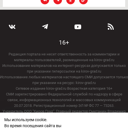
16+
Редакция портала не несет ответственность за комментарии и
материалы пользователей, размещенные на kirov-grad.ru
Использование материалов на интернет-ресурсах допускается только
при указании гиперссылки на kirov-grad.ru
Использование любых материалов настоящего СМИ допускается только
при указании на ресурс: kirov-grad.ru
Сетевое издание kirov-grad.ru Возрастная категория 16+
СМИ зарегистрировано Федеральной службой по надзору в сфере
связи, информационных технологий и массовых коммуникаций
20.07.2018. Регистрационный номер ЭЛ № ФС 77 — 73263.
Учредитель ООО "Киров Град". Главный редактор Сметанин Владимир
Игоревич
Мы используем cookie.
E-mail редакции:
echo_kirov@inbox.ru
Во время посещения сайта вы