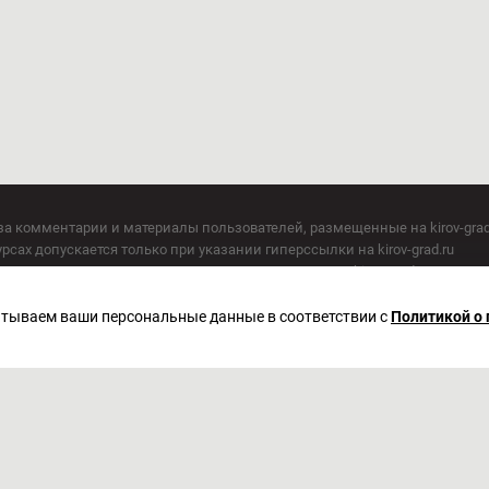
за комментарии и материалы пользователей, размещенные на kirov-grad
сах допускается только при указании гиперссылки на kirov-grad.ru
СМИ допускается только при указании на ресурс: kirov-grad.ru
егория 16+
 по надзору в сфере связи, информационных технологий и массовых к
батываем ваши персональные данные в соответствии с
Политикой о
актор Сметанин Владимир Игоревич
. Киров, ул. Московская, д. 40, офис 2/1. Телефон редакции: (8332) 211-10