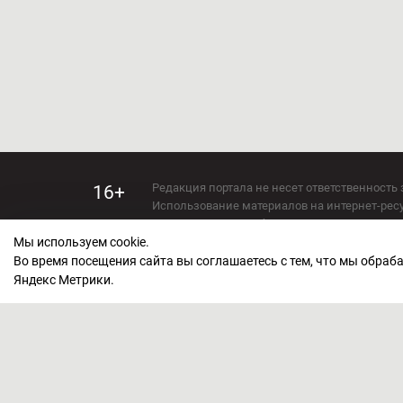
Редакция портала не несет ответственность 
16+
Использование материалов на интернет-ресур
Использование любых материалов настоящего 
Мы используем cookie.
Сетевое издание kirov-grad.ru Возрастная кат
СМИ зарегистрировано Федеральной службой
Во время посещения сайта вы соглашаетесь с тем, что мы обра
ФС 77 — 73263.
Яндекс Метрики.
Учредитель ООО "Киров Град". Главный ред
E-mail редакции:
echo_kirov@inbox.ru
Адрес редакции: 610000, Кировская область, г
Политика обработки персональных данных