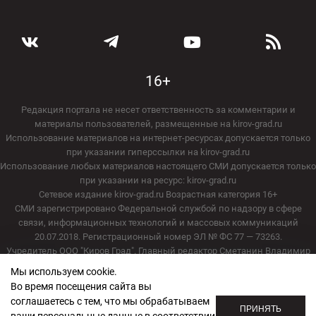
16+
Редакция портала не несет ответственность за комментарии и
материалы пользователей, размещенные на kirov-grad.ru
Использование материалов на интернет-ресурсах допускается только
при указании гиперссылки на kirov-grad.ru
Использование любых материалов настоящего СМИ допускается только
при указании на ресурс: kirov-grad.ru
Сетевое издание kirov-grad.ru Возрастная категория 16+
СМИ зарегистрировано Федеральной службой по надзору в сфере
связи, информационных технологий и массовых коммуникаций
20.07.2018. Регистрационный номер ЭЛ № ФС 77 — 73263.
Учредитель ООО "Киров Град". Главный редактор Сметанин Владимир
Игоревич
Мы используем cookie.
E-mail редакции:
echo_kirov@inbox.ru
Во время посещения сайта вы
Адрес редакции: 610000, Кировская область, г. Киров, ул. Московская, д.
соглашаетесь с тем, что мы обрабатываем
40, офис 2/1. Телефон редакции: (8332) 211-101
ПРИНЯТЬ