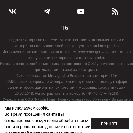
16+
Редакция портала не несет ответственность за комментарии и
материалы пользователей, размещенные на kirov-grad.ru
Использование материалов на интернет-ресурсах допускается только
при указании гиперссылки на kirov-grad.ru
Использование любых материалов настоящего СМИ допускается только
при указании на ресурс: kirov-grad.ru
Сетевое издание kirov-grad.ru Возрастная категория 16+
СМИ зарегистрировано Федеральной службой по надзору в сфере
связи, информационных технологий и массовых коммуникаций
20.07.2018. Регистрационный номер ЭЛ № ФС 77 — 73263.
Учредитель ООО "Киров Град". Главный редактор Сметанин Владимир
Игоревич
Мы используем cookie.
E-mail редакции:
echo_kirov@inbox.ru
Во время посещения сайта вы
Адрес редакции: 610000, Кировская область, г. Киров, ул. Московская, д.
соглашаетесь с тем, что мы обрабатываем
40, офис 2/1. Телефон редакции: (8332) 211-101
ПРИНЯТЬ
ваши персональные данные в соответствии