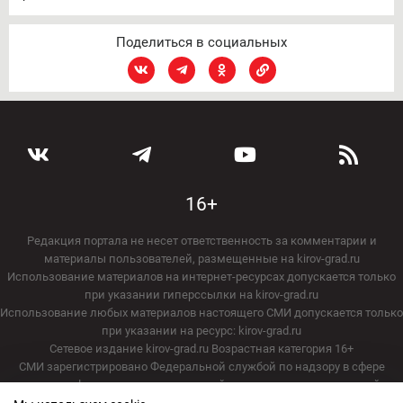
Поделиться в социальных
16+
Редакция портала не несет ответственность за комментарии и
материалы пользователей, размещенные на kirov-grad.ru
Использование материалов на интернет-ресурсах допускается только
при указании гиперссылки на kirov-grad.ru
Использование любых материалов настоящего СМИ допускается только
при указании на ресурс: kirov-grad.ru
Сетевое издание kirov-grad.ru Возрастная категория 16+
СМИ зарегистрировано Федеральной службой по надзору в сфере
связи, информационных технологий и массовых коммуникаций
20.07.2018. Регистрационный номер ЭЛ № ФС 77 — 73263.