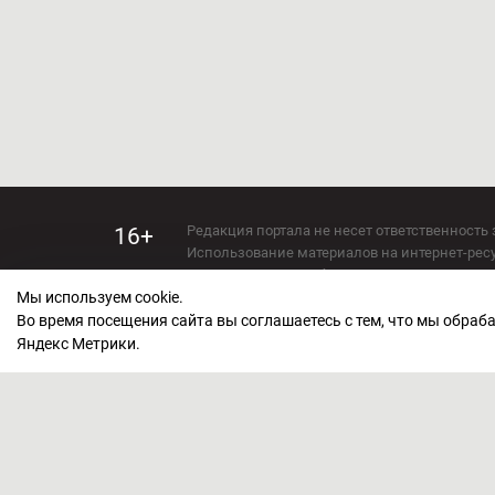
Редакция портала не несет ответственность 
16+
Использование материалов на интернет-ресур
Использование любых материалов настоящего 
Мы используем cookie.
Сетевое издание kirov-grad.ru Возрастная кат
СМИ зарегистрировано Федеральной службой
Во время посещения сайта вы соглашаетесь с тем, что мы обра
ФС 77 — 73263.
Яндекс Метрики.
Учредитель ООО "Киров Град". Главный ред
E-mail редакции:
echo_kirov@inbox.ru
Адрес редакции: 610000, Кировская область, г
Политика обработки персональных данных