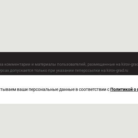
за комментарии и материалы пользователей, размещенные на kirov-grad
сах допускается только при указании гиперссылки на kirov-grad.ru
СМИ допускается только при указании на ресурс: kirov-grad.ru
егория 16+
 по надзору в сфере связи, информационных технологий и массовых к
батываем ваши персональные данные в соответствии с
Политикой о
актор Сметанин Владимир Игоревич
. Киров, ул. Московская, д. 40, офис 2/1. Телефон редакции: (8332) 211-10