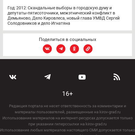
Год: 2012: Скандальные выборы в городскую думу и
депутаты-пятисоточники, межэтнический конфликт в
Демьяново, Дело Кировлеса, новый глава УМВД Сергей
Солодовников и дело Игнатяна
Поделиться в социальных
16+
Редакция портала не несет ответственность за комментарии и
материалы пользователей, размещенные на kirov-grad.ru
Использование материалов на интернет-ресурсах допускается только
при указании гиперссылки на kirov-grad.ru
Использование любых материалов настоящего СМИ допускается только