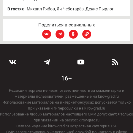
В гостях
- Михаил Рябов, Ян Чеботарёв, Денис Пырлог
Поделиться в социальных
16+
Редакция портала не несет ответственность за комментарии и
материалы пользователей, размещенные на kirov-grad.ru
Использование материалов на интернет-ресурсах допускается только
при указании гиперссылки на kirov-grad.ru
Использование любых материалов настоящего СМИ допускается только
при указании на ресурс: kirov-grad.ru
Сетевое издание kirov-grad.ru Возрастная категория 16+
СМИ зарегистрировано Федеральной службой по надзору в сфере