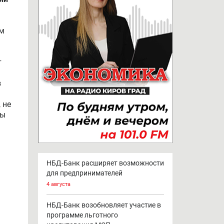
ам
т
з
 не
мы
НБД-Банк расширяет возможности
для предпринимателей
4 августа
.
НБД-Банк возобновляет участие в
программе льготного