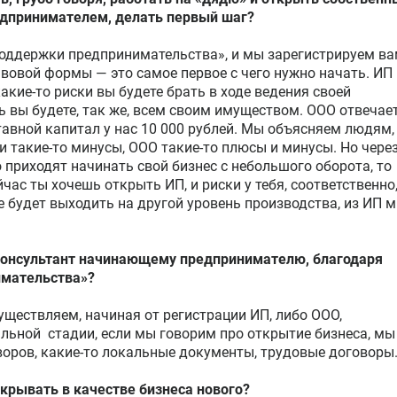
едпринимателем, делать первый шаг?
поддержки предпринимательства», и мы зарегистрируем в
вовой формы — это самое первое с чего нужно начать. ИП
акие-то риски вы будете брать в ходе ведения своей
ь вы будете, так же, всем своим имуществом. ООО отвечае
тавной капитал у нас 10 000 рублей. Мы объясняем людям,
ы и такие-то минусы, ООО такие-то плюсы и минусы. Но чере
 приходят начинать свой бизнес с небольшого оборота, то
йчас ты хочешь открыть ИП, и риски у тебя, соответственно,
е будет выходить на другой уровень производства, из ИП 
консультант начинающему предпринимателю, благодаря
имательства»?
ществляем, начиная от регистрации ИП, либо ООО,
альной стадии, если мы говорим про открытие бизнеса, мы
ров, какие-то локальные документы, трудовые договоры
ткрывать в качестве бизнеса нового?