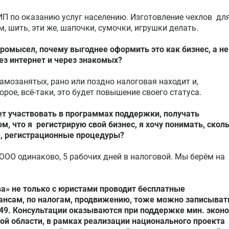
ИП по оказанию услуг населению. Изготовление чехлов дл
м, шить, эти же, шапочки, сумочки, игрушки делать.
промысел, почему выгоднее оформить это как бизнес, а не
ез интернет и через знакомых?
 самозанятых, рано или поздно налоговая находит и,
орое, всё-таки, это будет повышение своего статуса.
яет участвовать в программах поддержки, получать
, что я регистрирую свой бизнес, я хочу понимать, скол
е, регистрационные процедуры?
, ООО одинаково, 5 рабочих дней в налоговой. Мы берём на
а» не только с юристами проводит бесплатные
нансам, по налогам, продвижению, тоже можно записыват
-649. Консультации оказываются при поддержке мин. экон
кой области, в рамках реализации национального проекта