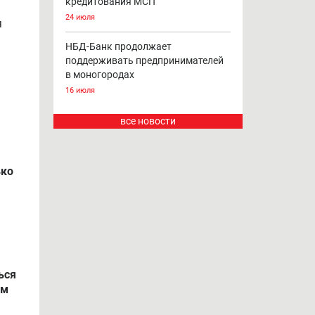
кредитования МСП
24 июля
я
НБД-Банк продолжает
поддерживать предпринимателей
в моногородах
16 июля
все новости
ько
ься
ом