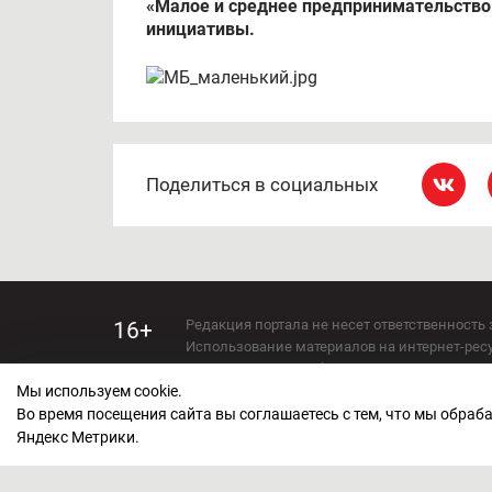
«Малое и среднее предпринимательств
инициативы.
Поделиться в социальных
Редакция портала не несет ответственность 
16+
Использование материалов на интернет-ресур
Использование любых материалов настоящего 
Сетевое издание kirov-grad.ru Возрастная кат
Мы используем cookie.
СМИ зарегистрировано Федеральной службой
Во время посещения сайта вы соглашаетесь с тем, что мы обра
ФС 77 — 73263.
Яндекс Метрики.
Учредитель ООО "Киров Град". Главный ред
E-mail редакции:
echo_kirov@inbox.ru