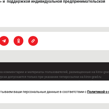
о» и поддержкой индивидуальной предпринимательской
за комментарии и материалы пользователей, размещенные на kirov-grad
сах допускается только при указании гиперссылки на kirov-grad.ru
СМИ допускается только при указании на ресурс: kirov-grad.ru
егория 16+
 по надзору в сфере связи, информационных технологий и массовых к
батываем ваши персональные данные в соответствии с
Политикой о
актор Сметанин Владимир Игоревич