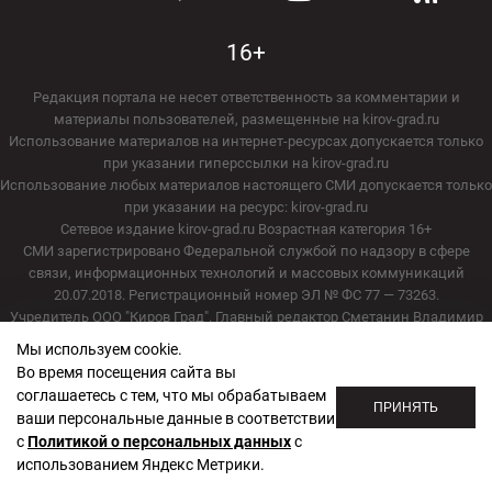
16+
Редакция портала не несет ответственность за комментарии и
материалы пользователей, размещенные на kirov-grad.ru
Использование материалов на интернет-ресурсах допускается только
при указании гиперссылки на kirov-grad.ru
Использование любых материалов настоящего СМИ допускается только
при указании на ресурс: kirov-grad.ru
Сетевое издание kirov-grad.ru Возрастная категория 16+
СМИ зарегистрировано Федеральной службой по надзору в сфере
связи, информационных технологий и массовых коммуникаций
20.07.2018. Регистрационный номер ЭЛ № ФС 77 — 73263.
Учредитель ООО "Киров Град". Главный редактор Сметанин Владимир
Игоревич
Мы используем cookie.
E-mail редакции:
echo_kirov@inbox.ru
Во время посещения сайта вы
Адрес редакции: 610000, Кировская область, г. Киров, ул. Московская, д.
соглашаетесь с тем, что мы обрабатываем
40, офис 2/1. Телефон редакции: (8332) 211-101
ПРИНЯТЬ
ваши персональные данные в соответствии
с
Политикой о персональных данных
с
Политика обработки персональных данных
использованием Яндекс Метрики.