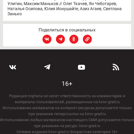
Улитин, Максим Маньков // Олег Ткачев, Ян Чеботарев,
Наталья Осипова, Юлия Ионушайте, Азиз Агаев, Светлана
Занько
Поделиться в социальных
16+
Редакция портала не несет ответственность за комментарии и
материалы пользователей, размещенные на kirov-grad.ru
Использование материалов на интернет-ресурсах допускается только
при указании гиперссылки на kirov-grad.ru
Использование любых материалов настоящего СМИ допускается только
при указании на ресурс: kirov-grad.ru
Сетевое издание kirov-grad.ru Возрастная категория 16+