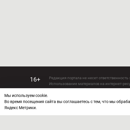
Редакция портала не несет ответственность 
16+
Использование материалов на интернет-ресур
Использование любых материалов настоящего 
Мы используем cookie.
Сетевое издание kirov-grad.ru Возрастная кат
СМИ зарегистрировано Федеральной службой
Во время посещения сайта вы соглашаетесь с тем, что мы обра
ФС 77 — 73263.
Яндекс Метрики.
Учредитель ООО "Киров Град". Главный ред
E-mail редакции:
echo_kirov@inbox.ru
Адрес редакции: 610000, Кировская область, г