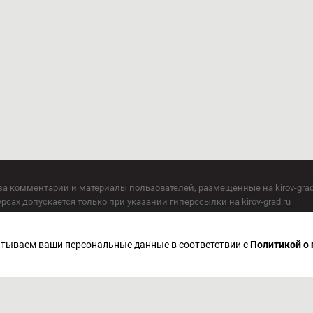
за комментарии и материалы пользователей, размещенные на kirov-grad
сах допускается только при указании гиперссылки на kirov-grad.ru
СМИ допускается только при указании на ресурс: kirov-grad.ru
егория 16+
 по надзору в сфере связи, информационных технологий и массовых к
батываем ваши персональные данные в соответствии с
Политикой о
актор Сметанин Владимир Игоревич
. Киров, ул. Московская, д. 40, офис 2/1. Телефон редакции: (8332) 211-10