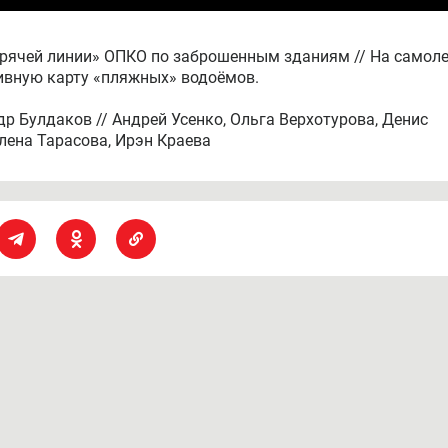
орячей линии» ОПКО по заброшенным зданиям // На самоле
тивную карту «пляжных» водоёмов.
р Булдаков // Андрей Усенко, Ольга Верхотурова, Денис
Алена Тарасова, Ирэн Краева