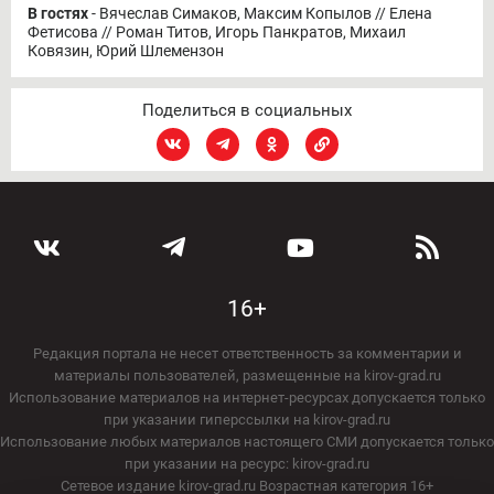
В гостях
- Вячеслав Симаков, Максим Копылов // Елена
Фетисова // Роман Титов, Игорь Панкратов, Михаил
Ковязин, Юрий Шлемензон
Поделиться в социальных
16+
Редакция портала не несет ответственность за комментарии и
материалы пользователей, размещенные на kirov-grad.ru
Использование материалов на интернет-ресурсах допускается только
при указании гиперссылки на kirov-grad.ru
Использование любых материалов настоящего СМИ допускается только
при указании на ресурс: kirov-grad.ru
Сетевое издание kirov-grad.ru Возрастная категория 16+