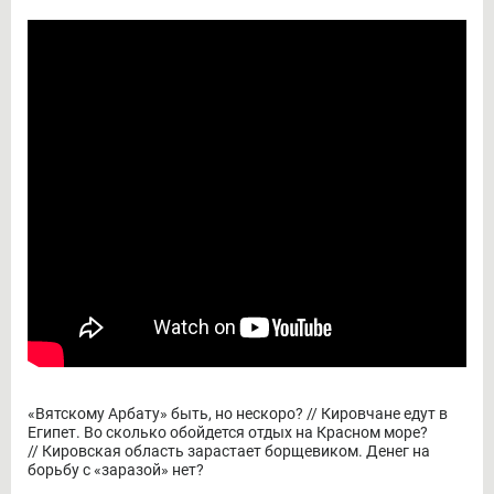
«Вятскому Арбату» быть, но нескоро? // Кировчане едут в
Египет. Во сколько обойдется отдых на Красном море?
// Кировская область зарастает борщевиком. Денег на
борьбу с «заразой» нет?