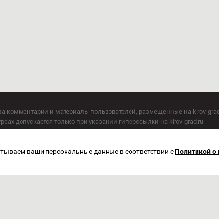
за комментарии и материалы пользователей, размещенные на kirov-grad
сах допускается только при указании гиперссылки на kirov-grad.ru
СМИ допускается только при указании на ресурс: kirov-grad.ru
егория 16+
 по надзору в сфере связи, информационных технологий и массовых к
батываем ваши персональные данные в соответствии с
Политикой о
актор Сметанин Владимир Игоревич
. Киров, ул. Московская, д. 40, офис 2/1. Телефон редакции: (8332) 211-10