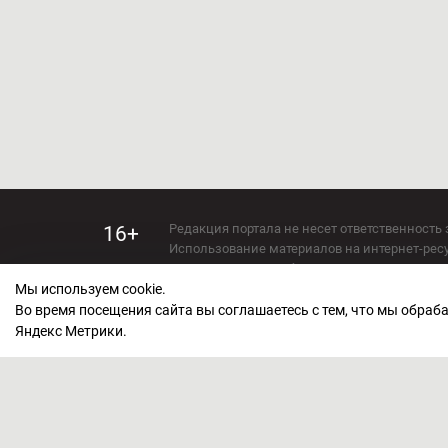
Редакция портала не несет ответственность 
16+
Использование материалов на интернет-ресур
Использование любых материалов настоящего 
Мы используем cookie.
Сетевое издание kirov-grad.ru Возрастная кат
СМИ зарегистрировано Федеральной службой
Во время посещения сайта вы соглашаетесь с тем, что мы обра
ФС 77 — 73263.
Яндекс Метрики.
Учредитель ООО "Киров Град". Главный ред
E-mail редакции:
echo_kirov@inbox.ru
Адрес редакции: 610000, Кировская область, г
Политика обработки персональных данных