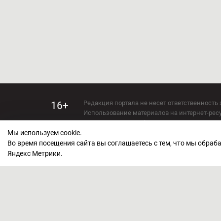
Редакция портала не несет ответственность 
16+
Использование материалов на интернет-ресур
Использование любых материалов настоящего 
Мы используем cookie.
Сетевое издание kirov-grad.ru Возрастная кат
СМИ зарегистрировано Федеральной службой
Во время посещения сайта вы соглашаетесь с тем, что мы обра
ФС 77 — 73263.
Яндекс Метрики.
Учредитель ООО "Киров Град". Главный ред
E-mail редакции:
echo_kirov@inbox.ru
Адрес редакции: 610000, Кировская область, г
Политика обработки персональных данных