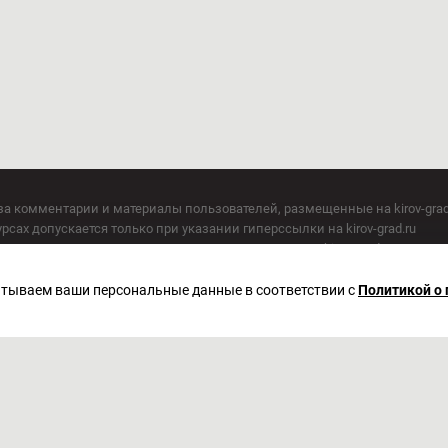
за комментарии и материалы пользователей, размещенные на kirov-grad
сах допускается только при указании гиперссылки на kirov-grad.ru
СМИ допускается только при указании на ресурс: kirov-grad.ru
егория 16+
 по надзору в сфере связи, информационных технологий и массовых к
батываем ваши персональные данные в соответствии с
Политикой о
актор Сметанин Владимир Игоревич
. Киров, ул. Московская, д. 40, офис 2/1. Телефон редакции: (8332) 211-10