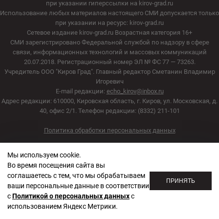
при указании гиперссылки на kirov-grad.ru
Использование любых материалов настоящего СМИ допускается только
при указании на ресурс: kirov-grad.ru
Сетевое издание kirov-grad.ru Возрастная категория 16+
СМИ зарегистрировано Федеральной службой по надзору в сфере
связи, информационных технологий и массовых коммуникаций
20.07.2018. Регистрационный номер ЭЛ № ФС 77 — 73263.
Учредитель ООО "Киров Град". Главный редактор Сметанин Владимир
Игоревич
E-mail редакции:
echo_kirov@inbox.ru
Адрес редакции: 610000, Кировская область, г. Киров, ул. Московская, д.
40, офис 2/1. Телефон редакции: (8332) 211-101
Политика обработки персональных данных
Мы используем cookie.
Во время посещения сайта вы
соглашаетесь с тем, что мы обрабатываем
ПРИНЯТЬ
ваши персональные данные в соответствии
с
Политикой о персональных данных
с
использованием Яндекс Метрики.