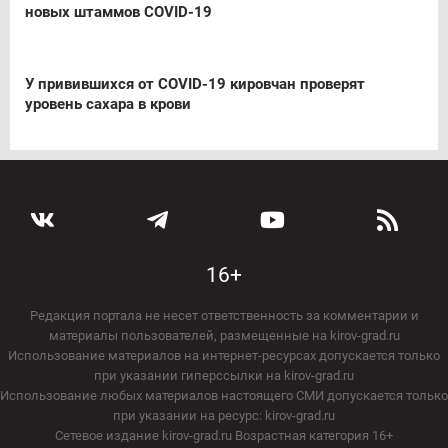
новых штаммов COVID-19
У привившихся от COVID-19 кировчан проверят
уровень сахара в крови
16+
Редакция портала не несет ответственность за комментарии и
материалы пользователей, размещенные на kirov-grad.ru
Использование материалов на интернет-ресурсах допускается только
при указании гиперссылки на kirov-grad.ru
Использование любых материалов настоящего СМИ допускается только
при указании на ресурс: kirov-grad.ru
Сетевое издание kirov-grad.ru Возрастная категория 16+