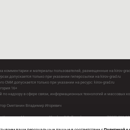
за комментарии и материалы пользователей, размещенные на kirov-grad
сах допускается только при указании гиперссылки на kirov-grad.ru
СМИ допускается только при указании на ресурс: kirov-grad.ru
егория 16+
 по надзору в сфере связи, информационных технологий и массовых к
актор Сметанин Владимир Игоревич
. Киров, ул. Московская, д. 40, офис 2/1. Телефон редакции: (8332) 211-10
батываем ваши персональные данные в соответствии с
Политикой о