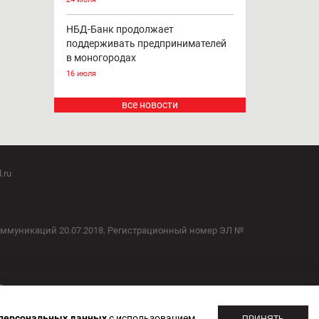
НБД-Банк продолжает
поддерживать предпринимателей
в моногородах
16 июля
все новости
.ru
оммуникаций 20.07.2018. Регистрационный номер ЭЛ №
1
 персональных данных
с использованием
ПРИНЯТЬ