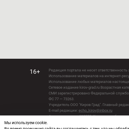
Редакция портала не несет ответственность 
16+
Использование материалов на интернет-ресур
Использование любых материалов настоящего 
Сетевое издание kirov-grad.ru Возрастная кат
СМИ зарегистрировано Федеральной службой
ФС 77 — 73263.
Учредитель ООО "Киров Град". Главный ред
E-mail редакции:
echo_kirov@inbox.ru
Адрес редакции: 610000, Кировская область, г
Мы используем cookie.
Политика обработки персональных данных
Во время посещения сайта вы соглашаетесь с тем, что мы обра