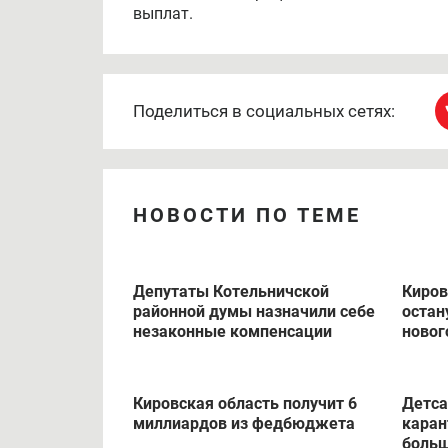
выплат.
Поделиться в социальных сетях:
НОВОСТИ ПО ТЕМЕ
Депутаты Котельничской
Киров
районной думы назначили себе
остан
незаконные компенсации
новог
Кировская область получит 6
Детса
миллиардов из федбюджета
каран
больш