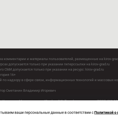
за комментарии и материалы пользователей, размещенные на kirov-grad
сах допускается только при указании гиперссылки на kirov-grad.ru
СМИ допускается только при указании на ресурс: kirov-grad.ru
егория 16+
 по надзору в сфере связи, информационных технологий и массовых к
актор Сметанин Владимир Игоревич
. Киров, ул. Московская, д. 40, офис 2/1. Телефон редакции: (8332) 211-10
батываем ваши персональные данные в соответствии с
Политикой о