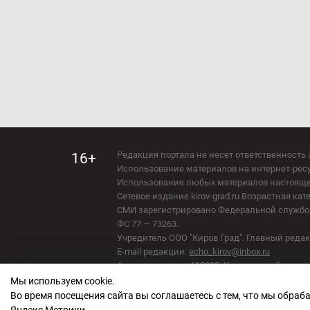
Редакция портала не несет ответственность 
16+
Использование материалов на интернет-ресур
Использование любых материалов настоящего 
Сетевое издание kirov-grad.ru Возрастная кат
СМИ зарегистрировано Федеральной службой
ФС 77 — 73263.
Учредитель ООО "Киров Град". Главный ред
E-mail редакции:
echo_kirov@inbox.ru
Адрес редакции: 610000, Кировская область, г
Мы используем cookie.
Политика обработки персональных данных
Во время посещения сайта вы соглашаетесь с тем, что мы обра