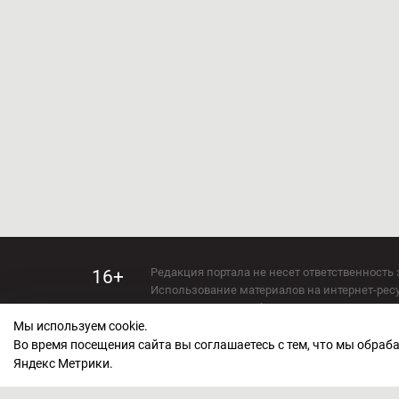
Редакция портала не несет ответственность 
16+
Использование материалов на интернет-ресур
Использование любых материалов настоящего 
Мы используем cookie.
Сетевое издание kirov-grad.ru Возрастная кат
СМИ зарегистрировано Федеральной службой
Во время посещения сайта вы соглашаетесь с тем, что мы обра
ФС 77 — 73263.
Яндекс Метрики.
Учредитель ООО "Киров Град". Главный ред
E-mail редакции:
echo_kirov@inbox.ru