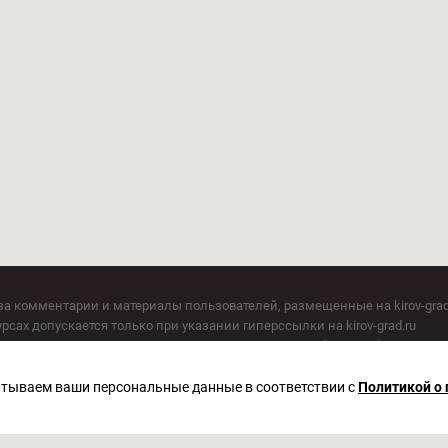
за комментарии и материалы пользователей, размещенные на kirov-grad
сах допускается только при указании гиперссылки на kirov-grad.ru
СМИ допускается только при указании на ресурс: kirov-grad.ru
егория 16+
 по надзору в сфере связи, информационных технологий и массовых к
батываем ваши персональные данные в соответствии с
Политикой о
актор Сметанин Владимир Игоревич