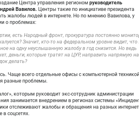
оздание Центра управления регионом
руководитель
ндрей Вавилов.
Центры такие по инициативе президента
ать жалобы людей в интернете. Но по мнению Вавилова, у
ии о проблемах:
артии, есть Народный фронт, прокуратура постоянно монито
алуется? Значит, кто-то на федеральном уровне видит, что
рное на одну неуслышанную жалобу в год снизится. Но ведь
ет, деньги, которые тратят на ЦУР, направить напрямую на
док делать?
сь. Чаще всего отдельные офисы с компьютерной техникой
ся разные проблемы.
алог», которым руководит экс-сотрудник администрации
ания занимается внедрением в регионах системы «Инциден
ики отслеживают жалобы и обращения на разных интернет
е в соцсетях.