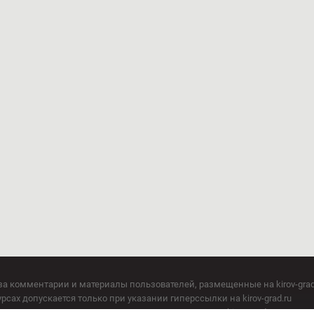
за комментарии и материалы пользователей, размещенные на kirov-grad
сах допускается только при указании гиперссылки на kirov-grad.ru
СМИ допускается только при указании на ресурс: kirov-grad.ru