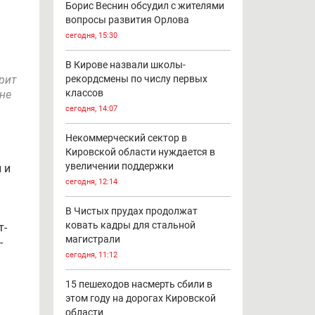
Борис Веснин обсудил с жителями
вопросы развития Орлова
сегодня, 15:30
В Кирове назвали школы-
рит
рекордсмены по числу первых
классов
 не
сегодня, 14:07
Некоммерческий сектор в
Кировской области нуждается в
увеличении поддержки
 и
сегодня, 12:14
В Чистых прудах продолжат
ковать кадры для стальной
т-
магистрали
-
сегодня, 11:12
15 пешеходов насмерть сбили в
этом году на дорогах Кировской
области