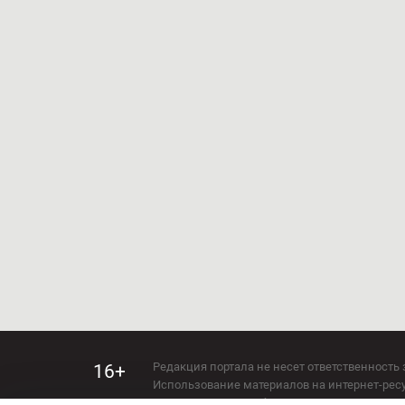
Редакция портала не несет ответственность 
16+
Использование материалов на интернет-ресур
Использование любых материалов настоящего 