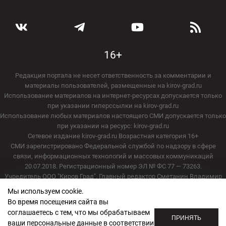
16+
Редакция портала не несет ответственность за комментарии и
материалы пользователей, размещенные на kirov-grad.ru
Использование материалов на интернет-ресурсах допускается только
при указании гиперссылки на kirov-grad.ru
Использование любых материалов настоящего СМИ допускается только
при указании на ресурс: kirov-grad.ru
Сетевое издание kirov-grad.ru Возрастная категория 16+
СМИ зарегистрировано Федеральной службой по надзору в сфере
связи, информационных технологий и массовых коммуникаций
20.07.2018. Регистрационный номер ЭЛ № ФС 77 — 73263.
Учредитель ООО "Киров Град". Главный редактор Сметанин Владимир
Игоревич
Мы используем cookie.
E-mail редакции:
echo_kirov@inbox.ru
Во время посещения сайта вы
Адрес редакции: 610000, Кировская область, г. Киров, ул. Московская, д.
соглашаетесь с тем, что мы обрабатываем
40, офис 2/1. Телефон редакции: (8332) 211-101
ПРИНЯТЬ
ваши персональные данные в соответствии